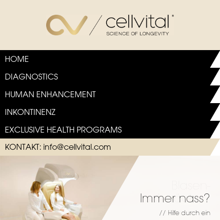
HOME
DIAGNOSTICS
HUMAN ENHANCEMENT
INKONTINENZ
EXCLUSIVE HEALTH PROGRAMS
KONTAKT:
info@cellvital.com
Immer nass?
// Hilfe durch ein