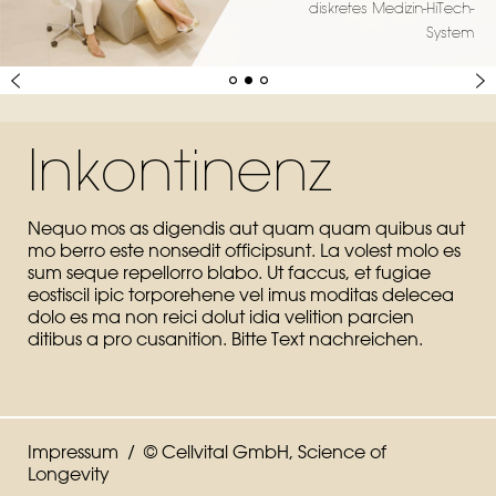
diskretes Medizin-HiTech-
System
Inkontinenz
Nequo mos as digendis aut quam quam quibus aut
mo berro este nonsedit officipsunt. La volest molo es
sum seque repellorro blabo. Ut faccus, et fugiae
eostiscil ipic torporehene vel imus moditas delecea
dolo es ma non reici dolut idia velition parcien
ditibus a pro cusanition. Bitte Text nachreichen.
Impressum
/ © Cellvital GmbH, Science of
Longevity